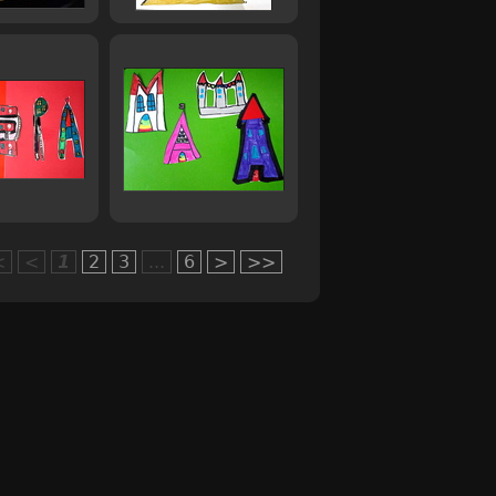
<
<
1
2
3
...
6
>
>>