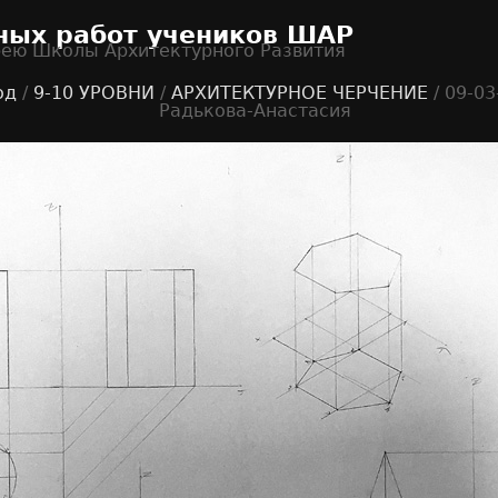
ных работ учеников ШАР
рею Школы Архитектурного Развития
од
/
9-10 УРОВНИ
/
АРХИТЕКТУРНОЕ ЧЕРЧЕНИЕ
/ 09-0
Радькова-Анастасия