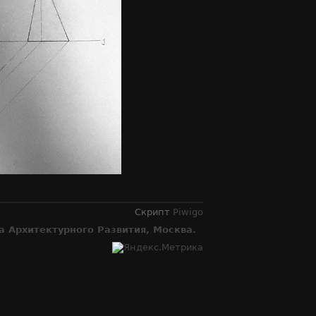
Скрипт
Piwigo
 Архитектурного Развития, Москва.