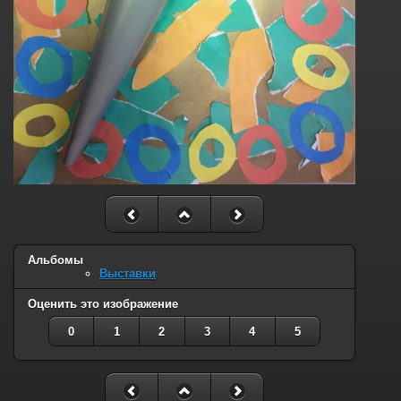
Альбомы
Выставки
Оценить это изображение
0
1
2
3
4
5