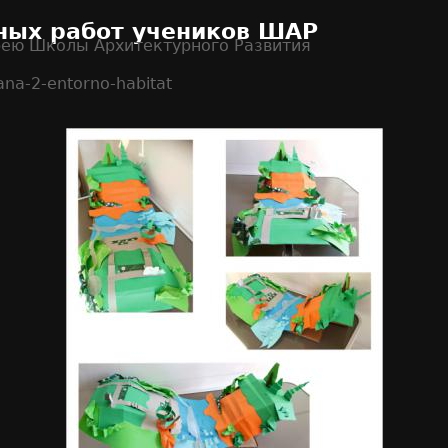
ных работ учеников ШАР
рею Школы Архитектурного Развития
ana-2-entorno-habitat