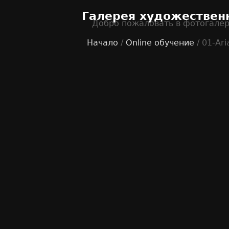
Галерея художествен
Добро пожаловать в фотогале
Начало
/
Online обучение
/ 01-Ari