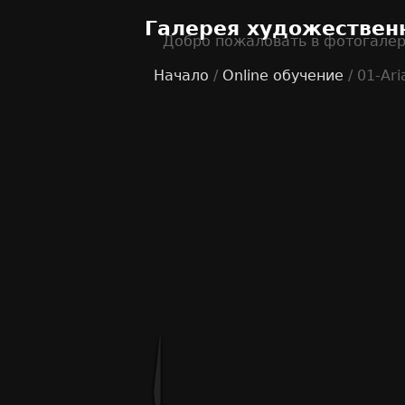
Галерея художествен
Добро пожаловать в фотогале
Начало
/
Online обучение
/ 01-Ari