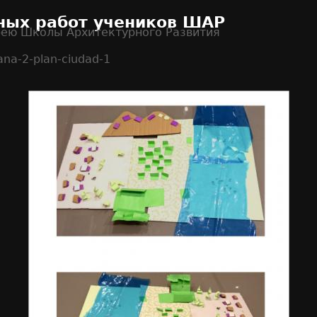
ных работ учеников ШАР
рею Школы Архитектурного Развития
ana-2-plan-ciudad-1