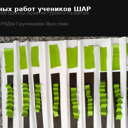
ных работ учеников ШАР
рею Школы Архитектурного Развития
-РЯДЫ-Грунявцева-Ярослава