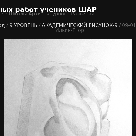
ных работ учеников ШАР
рею Школы Архитектурного Развития
од
/
9 УРОВЕНЬ
/
АКАДЕМИЧЕСКИЙ РИСУНОК-9
/ 09-0
Ильин-Егор