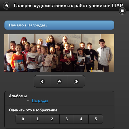
Галерея художественных работ учеников ШАР
Начало
/
Награды
/
Альбомы
Награды
Оценить это изображение
0
1
2
3
4
5