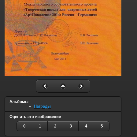
Альбомы
Награды
Оценить это изображение
0
1
2
3
4
5