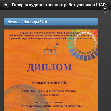
Галерея художественных работ учеников ШАР
Начало
/
Награды
/
1-d