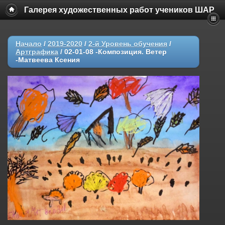
Галерея художественных работ учеников ШАР
Начало
/
2019-2020
/
2-й Уровень обучения
/
Артграфика
/
02-01-08 -Композиция. Ветер
-Матвеева Ксения