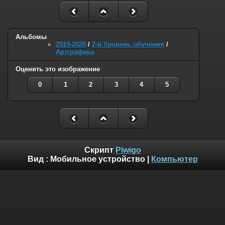
Альбомы
2019-2020
/
2-й Уровень обучения
/
Артграфика
Оценить это изображение
0
1
2
3
4
5
Скрипт
Piwigo
Вид :
Мобильное устройство
|
Компьютер