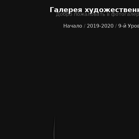
Галерея художествен
Добро пожаловать в фотогале
Начало
/
2019-2020
/
9-й Уро