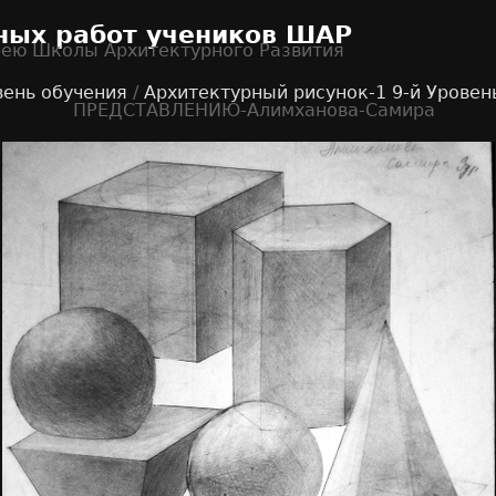
ных работ учеников ШАР
рею Школы Архитектурного Развития
вень обучения
/
Архитектурный рисунок-1 9-й Уровен
ПРЕДСТАВЛЕНИЮ-Алимханова-Самира