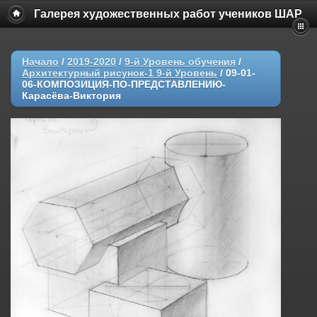
Галерея художественных работ учеников ШАР
Начало
/
2019-2020
/
9-й Уровень обучения
/
Архитектурный рисунок-1 9-й Уровень
/
09-01-
06-КОМПОЗИЦИЯ-ПО-ПРЕДСТАВЛЕНИЮ-
Карасёва-Виктория