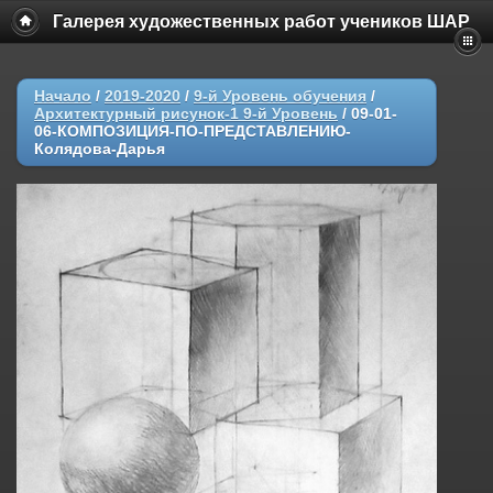
Галерея художественных работ учеников ШАР
Начало
/
2019-2020
/
9-й Уровень обучения
/
Архитектурный рисунок-1 9-й Уровень
/
09-01-
06-КОМПОЗИЦИЯ-ПО-ПРЕДСТАВЛЕНИЮ-
Колядова-Дарья