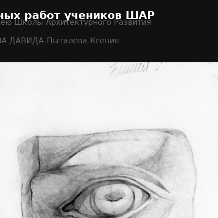
ных работ учеников ШАР
рею Школы Архитектурного Развития
ЗА ДАВИДА-Пыталева-Ксения