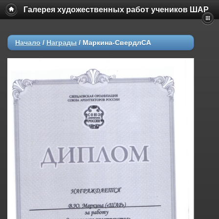
Галерея художественных работ учеников ШАР
Начало
/
Награды
/
Маркина-СвердлСА