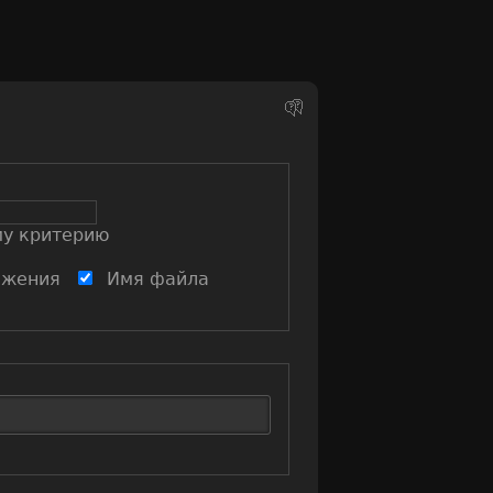
му критерию
ажения
Имя файла