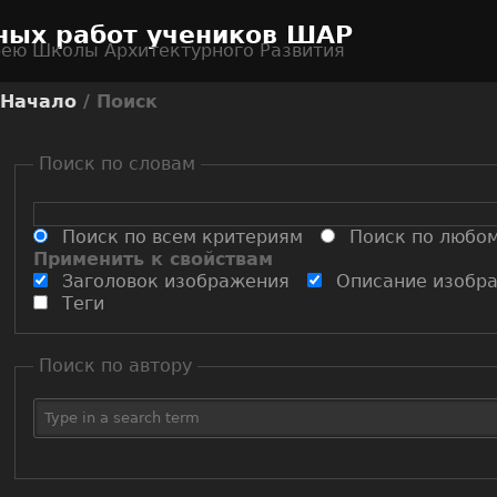
ных работ учеников ШАР
рею Школы Архитектурного Развития
Начало
/ Поиск
Поиск по словам
Поиск по всем критериям
Поиск по любо
Применить к свойствам
Заголовок изображения
Описание изобр
Теги
Поиск по автору